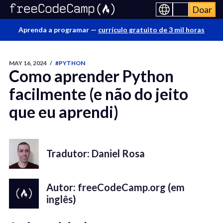
Doar
Aprenda a programar —
currículo gratuito de 3 mil horas
MAY 16, 2024
/
#PYTHON
Como aprender Python
facilmente (e não do jeito
que eu aprendi)
Tradutor: Daniel Rosa
Autor: freeCodeCamp.org (em
inglês)