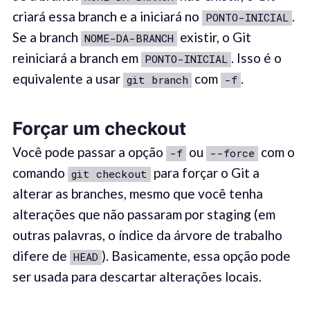
criará essa branch e a iniciará no
.
PONTO-INICIAL
Se a branch
existir, o Git
NOME-DA-BRANCH
reiniciará a branch em
. Isso é o
PONTO-INICIAL
equivalente a usar
com
.
git branch
-f
For
çar um
c
heckout
Você pode passar a opção
ou
com o
-f
--force
comando
para forçar o Git a
git checkout
alterar as branches, mesmo que você tenha
alterações que não passaram por staging (em
outras palavras, o índice da árvore de trabalho
difere de
). Basicamente, essa opção pode
HEAD
ser usada para descartar alterações locais.