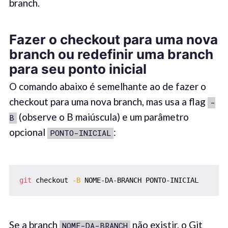
branch.
Fazer o c
heckout
para uma nova
b
ranch o
u redefinir uma b
ranch
para seu ponto inicial
O comando abaixo é semelhante ao de fazer o
checkout para uma nova branch, mas usa a flag
-
(observe o B maiúscula) e um parâmetro
B
opcional
:
PONTO-INICIAL
git
 checkout 
-B
 NOME-DA-BRANCH PONTO-INICIAL
Se a branch
não existir, o Git
NOME-DA-BRANCH