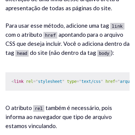
apresentação de todas as páginas do site.
Para usar esse método, adicione uma tag
link
com o atributo
apontando para o arquivo
href
CSS que deseja incluir. Você o adiciona dentro da
tag
do site (não dentro da tag
):
head
body
<
link
rel
=
"
stylesheet
"
type
=
"
text/css
"
href
=
"
arquiv
O atributo
também é necessário, pois
rel
informa ao navegador que tipo de arquivo
estamos vinculando.