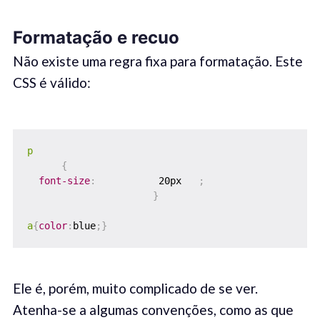
Format
ação e recuo
Não existe uma regra fixa para formatação. Este
CSS é válido:
p
{
font-size
:
           20px   
;
}
a
{
color
:
blue
;
}
Ele é, porém, muito complicado de se ver.
Atenha-se a algumas convenções, como as que