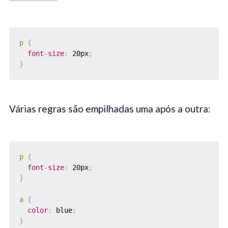
p
{
font-size
:
 20px
;
}
Várias regras são empilhadas uma após a outra:
p
{
font-size
:
 20px
;
}
a
{
color
:
 blue
;
}