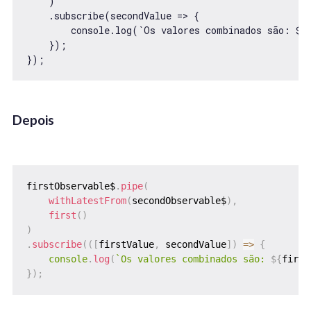
    )

    .subscribe(secondValue => {

        console.log(`Os valores combinados são: ${f
    });

});
Depois
firstObservable$
.
pipe
(
withLatestFrom
(
secondObservable$
)
,
first
(
)
)
.
subscribe
(
(
[
firstValue
,
 secondValue
]
)
=>
{
console
.
log
(
`
Os valores combinados são: 
${
first
}
)
;