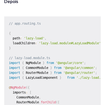
Depois
// app.routing.ts
{
  path
:
'lazy-load'
,
  loadChildren
:
'lazy-load.module#LazyLoadModule'
}
// lazy-load.module.ts
import
{
 NgModule 
}
from
'@angular/core'
;
import
{
 CommonModule 
}
from
'@angular/common'
;
import
{
 RouterModule 
}
from
'@angular/router'
;
import
{
 LazyLoadComponent 
}
from
'./lazy-load.co
@
NgModule
(
{
  imports
:
[
    CommonModule
,
    RouterModule
.
forChild
(
[