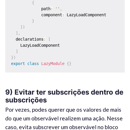
{
             path
:
''
,
             component
:
 LazyLoadComponent 

}
]
)
]
,
  declarations
:
[
    LazyLoadComponent

]
}
)
export
class
LazyModule
{
}
9) Evitar ter subscrições dentro de
subscrições
Por vezes, podes querer que os valores de mais
do que um observável realizem uma ação. Nesse
caso, evita subscrever um observável no bloco