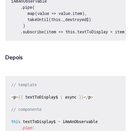
iAmAnObservable

    .pipe(

       map(value => value.item),

       takeUntil(this._destroyed$)

     )

    .subscribe(item => this.textToDisplay = item);
Depois
// template
<
p
>
{
{
 textToDisplay$ 
|
 async 
}
}
<
/
p
>
// componente
this
.
textToDisplay$ 
=
 iAmAnObservable

.
pipe
(