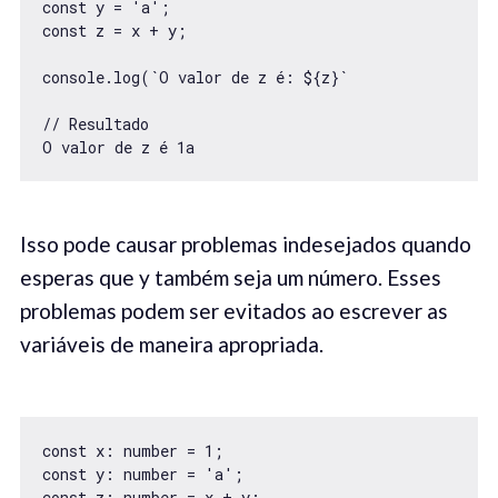
const y = 'a';

const z = x + y;

console.log(`O valor de z é: ${z}`

// Resultado

O valor de z é 1a
Isso pode causar problemas indesejados quando
esperas que y também seja um número. Esses
problemas podem ser evitados ao escrever as
variáveis de maneira apropriada.
const x: number = 1;

const y: number = 'a';

const z: number = x + y;
