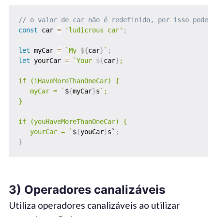
// o valor de car não é redefinido, por isso podemo
const
 car 
=
'ludicrous car'
;
let
 myCar 
=
`
My 
${
car
}
`
;
let
 yourCar 
=
`
Your 
${
car
}
;

if (iHaveMoreThanOneCar) {

   myCar = 
`
$
{
myCar
}
s
`
;

}

if (youHaveMoreThanOneCar) {

   yourCar = 
`
$
{
youCar
}
s`
;
}
3) Operadores canalizáveis
Utiliza operadores canalizáveis ao utilizar