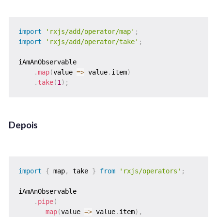
import
'rxjs/add/operator/map'
;
import
'rxjs/add/operator/take'
;
iAmAnObservable

.
map
(
value 
=>
 value
.
item
)
.
take
(
1
)
;
Depois
import
{
 map
,
 take 
}
from
'rxjs/operators'
;
iAmAnObservable

.
pipe
(
map
(
value 
=>
 value
.
item
)
,