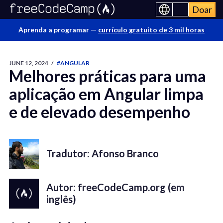
Doar
Aprenda a programar —
currículo gratuito de 3 mil horas
JUNE 12, 2024
/
#ANGULAR
Melhores práticas para uma
aplicação em Angular limpa
e de elevado desempenho
Tradutor: Afonso Branco
Autor: freeCodeCamp.org (em
inglês)