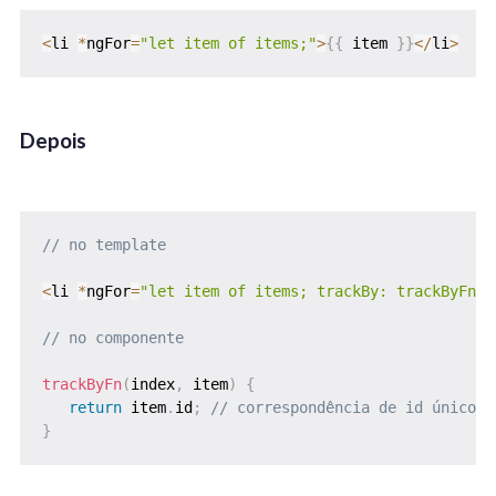
<
li 
*
ngFor
=
"let item of items;"
>
{
{
 item 
}
}
<
/
li
>
Depois
// no template
<
li 
*
ngFor
=
"let item of items; trackBy: trackByFn"
>
// no componente
trackByFn
(
index
,
 item
)
{
return
 item
.
id
;
// correspondência de id único d
}