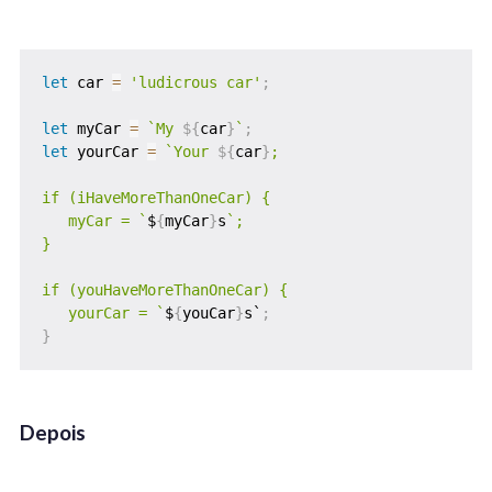
let
 car 
=
'ludicrous car'
;
let
 myCar 
=
`
My 
${
car
}
`
;
let
 yourCar 
=
`
Your 
${
car
}
;

if (iHaveMoreThanOneCar) {

   myCar = 
`
$
{
myCar
}
s
`
;

}

if (youHaveMoreThanOneCar) {

   yourCar = 
`
$
{
youCar
}
s`
;
}
Depois