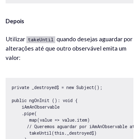
Depois
Utilizar
quando desejas aguardar por
takeUntil
alterações até que outro observável emita um
valor:
private _destroyed$ = new Subject();

public ngOnInit (): void {

    iAmAnObservable

    .pipe(

       map(value => value.item)

      // Queremos aguardar por iAmAnObservable até 
       takeUntil(this._destroyed$)
