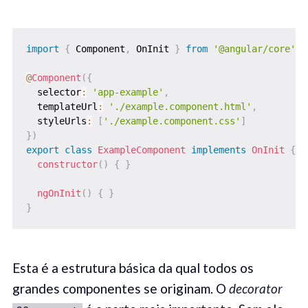
import
{
 Component
,
 OnInit 
}
from
'@angular/core'
;
@
Component
(
{
  selector
:
'app-example'
,
  templateUrl
:
'./example.component.html'
,
  styleUrls
:
[
'./example.component.css'
]
}
)
export
class
ExampleComponent
implements
OnInit
{
constructor
(
)
{
}
ngOnInit
(
)
{
}
}
Esta é a estrutura básica da qual todos os
grandes componentes se originam. O
decorator