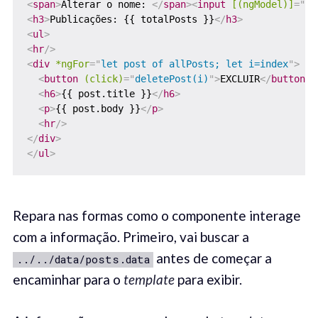
<
span
>
Alterar o nome: 
</
span
>
<
input
[(ngModel)]
=
"
us
<
h3
>
Publicações: {{ totalPosts }}
</
h3
>
<
ul
>
<
hr
/>
<
div
*ngFor
=
"
let post of allPosts; let i=index
"
>
<
button
(click)
=
"
deletePost(i)
"
>
EXCLUIR
</
button
>
<
h6
>
{{ post.title }}
</
h6
>
<
p
>
{{ post.body }}
</
p
>
<
hr
/>
</
div
>
</
ul
>
Repara nas formas como o componente interage
com a informação. Primeiro, vai buscar a
antes de começar a
../../data/posts.data
encaminhar para o
template
para exibir.