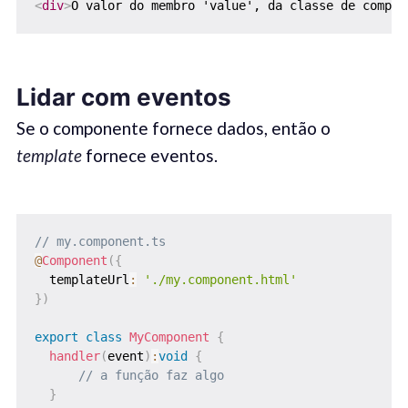
<
div
>
O valor do membro 'value', da classe de compon
Lidar com eventos
Se o componente fornece dados, então o
template
fornece eventos.
// my.component.ts
@
Component
(
{
  templateUrl
:
'./my.component.html'
}
)
export
class
MyComponent
{
handler
(
event
)
:
void
{
// a função faz algo
}