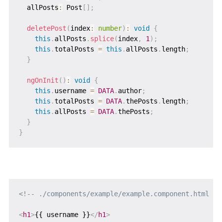
  allPosts
:
 Post
[
]
;
deletePost
(
index
:
number
)
:
void
{
this
.
allPosts
.
splice
(
index
,
1
)
;
this
.
totalPosts 
=
this
.
allPosts
.
length
;
}
ngOnInit
(
)
:
void
{
this
.
username 
=
DATA
.
author
;
this
.
totalPosts 
=
DATA
.
thePosts
.
length
;
this
.
allPosts 
=
DATA
.
thePosts
;
}
}
<!-- ./components/example/example.component.html --
<
h1
>
{{ username }}
</
h1
>