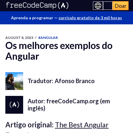
Doar
Aprenda a programar —
currículo gratuito de 3 mil horas
AUGUST 8, 2023
/
#ANGULAR
Os melhores exemplos do
Angular
Tradutor: Afonso Branco
Autor: freeCodeCamp.org (em
inglês)
Artigo original:
The Best Angular