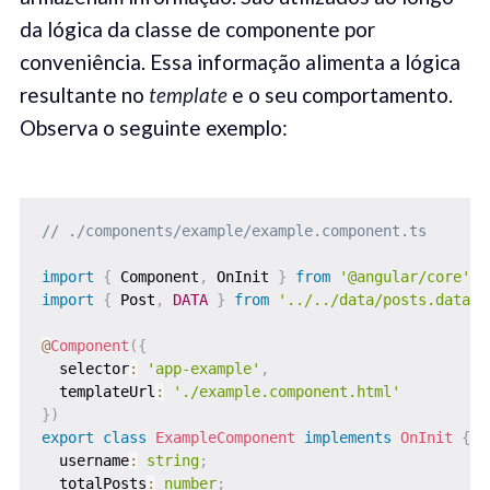
da lógica da classe de componente por
conveniência. Essa informação alimenta a lógica
resultante no
template
e o seu comportamento.
Observa o seguinte exemplo:
// ./components/example/example.component.ts
import
{
 Component
,
 OnInit 
}
from
'@angular/core'
;
import
{
 Post
,
DATA
}
from
'../../data/posts.data'
;
@
Component
(
{
  selector
:
'app-example'
,
  templateUrl
:
'./example.component.html'
}
)
export
class
ExampleComponent
implements
OnInit
{
  username
:
string
;
  totalPosts
:
number
;