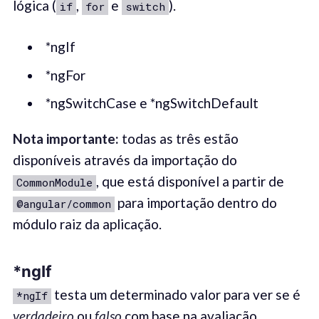
lógica (
,
e
).
if
for
switch
*ngIf
*ngFor
*ngSwitchCase e *ngSwitchDefault
Nota i
mportante:
todas as três estão
disponíveis através da importação do
, que está disponível a partir de
CommonModule
para importação dentro do
@angular/common
módulo raiz da aplicação.
*ngIf
testa um determinado valor para ver se é
*ngIf
verdadeiro
ou
fals
o
com base na avaliação