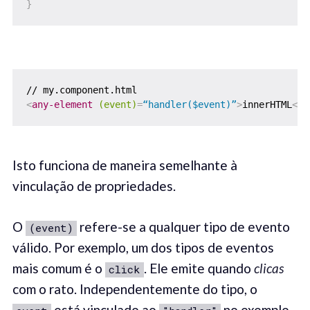
}
<
any-element
(event)
=
“handler($event)”
>
innerHTML
</
a
Isto funciona de maneira semelhante à
vinculação de propriedades.
O
refere-se a qualquer tipo de evento
(event)
válido. Por exemplo, um dos tipos de eventos
mais comum é o
. Ele emite quando
clic
as
click
com o rato. Independentemente do tipo, o
está vinculado ao
no exemplo.