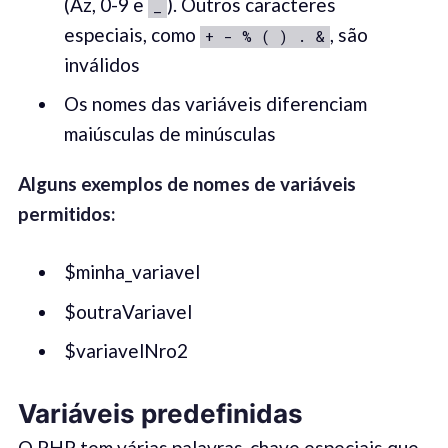
(Az, 0-9 e
). Outros caracteres
_
especiais, como
, são
+ - % ( ) . &
inválidos
Os nomes das variáveis ​​diferenciam
maiúsculas de minúsculas
Alguns exemplos de nomes de variáveis ​​
permitidos:
$minha_variavel
$outraVariavel
$variavelNro2
Variáveis ​​predefinidas
O PHP tem várias palavras-chave especiais que,