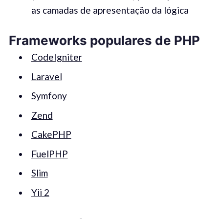
as camadas de apresentação da lógica
Frameworks populares de PHP
CodeIgniter
Laravel
Symfony
Zend
CakePHP
FuelPHP
Slim
Yii 2