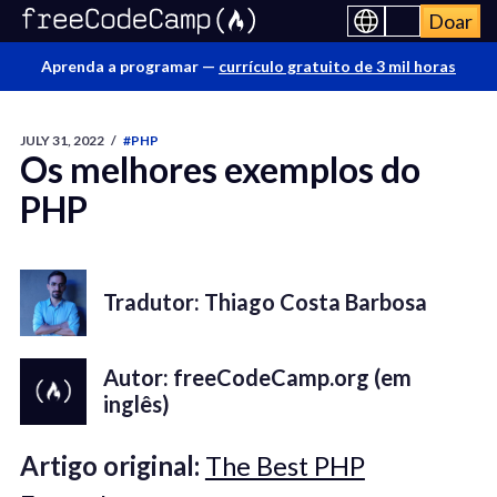
Doar
Aprenda a programar —
currículo gratuito de 3 mil horas
JULY 31, 2022
/
#PHP
Os melhores exemplos do
PHP
Tradutor: Thiago Costa Barbosa
Autor: freeCodeCamp.org (em
inglês)
Artigo original:
The Best PHP