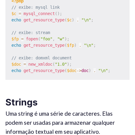
<?php
// exibe: mysql link
$c
=
mysql_connect
(
)
;
echo
get_resource_type
(
$c
)
.
"\n"
;
// exibe: stream
$fp
=
fopen
(
"foo"
,
"w"
)
;
echo
get_resource_type
(
$fp
)
.
"\n"
;
// exibe: domxml document
$doc
=
new_xmldoc
(
"1.0"
)
;
echo
get_resource_type
(
$doc
->
doc
)
.
"\n"
;
Strings
Uma string é uma série de caracteres. Elas
podem ser usadas ​​para armazenar qualquer
informação textual em seu aplicativo.