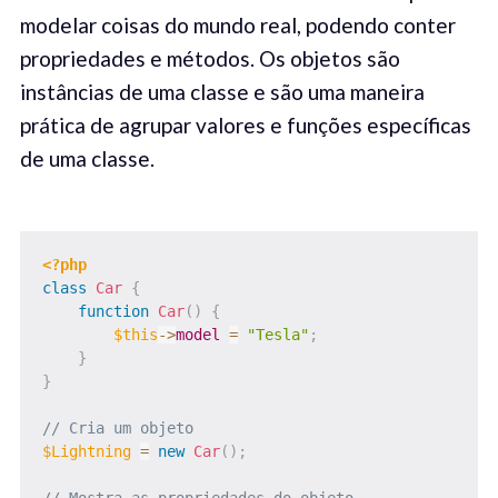
modelar coisas do mundo real, podendo conter
propriedades e métodos. Os objetos são
instâncias de uma classe e são uma maneira
prática de agrupar valores e funções específicas
de uma classe.
<?php
class
Car
{
function
Car
(
)
{
$this
->
model
=
"Tesla"
;
}
}
// Cria um objeto
$Lightning
=
new
Car
(
)
;
// Mostra as propriedades do objeto