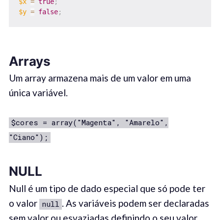
$x
=
true
;
$y
=
false
;
Arrays
Um array armazena mais de um valor em uma
única variável.
$cores = array("Magenta", "Amarelo",
"Ciano");
NULL
Null é um tipo de dado especial que só pode ter
o valor
. As variáveis ​​podem ser declaradas
null
sem valor ou esvaziadas definindo o seu valor