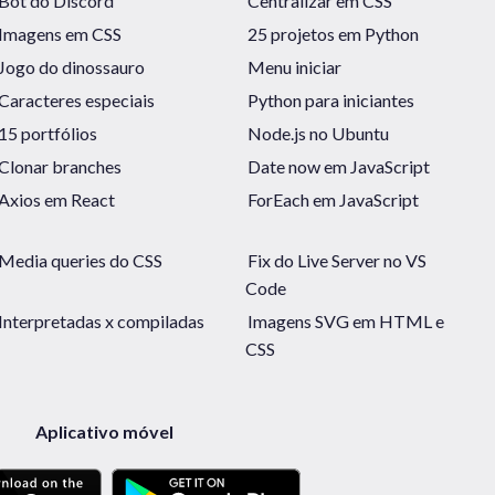
Bot do Discord
Centralizar em CSS
Imagens em CSS
25 projetos em Python
Jogo do dinossauro
Menu iniciar
Caracteres especiais
Python para iniciantes
15 portfólios
Node.js no Ubuntu
Clonar branches
Date now em JavaScript
Axios em React
ForEach em JavaScript
Media queries do CSS
Fix do Live Server no VS
Code
Interpretadas x compiladas
Imagens SVG em HTML e
CSS
Aplicativo móvel