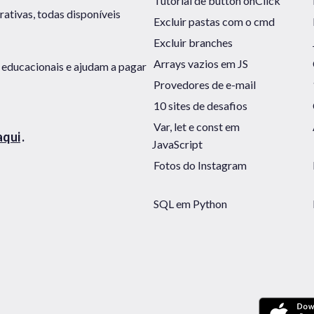
Tutorial de button onClick
rativas, todas disponíveis
Excluir pastas com o cmd
Excluir branches
Arrays vazios em JS
 educacionais e ajudam a pagar
Provedores de e-mail
10 sites de desafios
Var, let e const em
aqui
.
JavaScript
Fotos do Instagram
SQL em Python