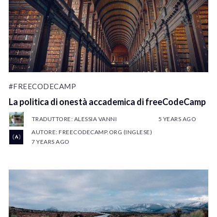
#FREECODECAMP
La politica di onestà accademica di freeCodeCamp
TRADUTTORE: ALESSIA VANNI
5 YEARS AGO
AUTORE: FREECODECAMP.ORG (INGLESE)
7 YEARS AGO