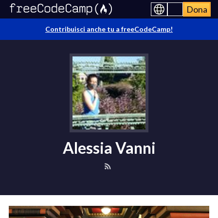
Dona
Contribuisci anche tu a freeCodeCamp!
Alessia Vanni