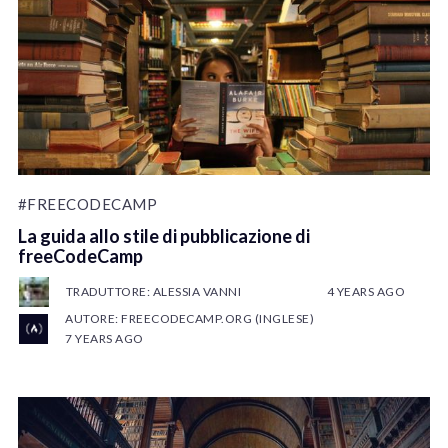
#FREECODECAMP
La guida allo stile di pubblicazione di
freeCodeCamp
TRADUTTORE: ALESSIA VANNI
4 YEARS AGO
AUTORE: FREECODECAMP.ORG (INGLESE)
7 YEARS AGO