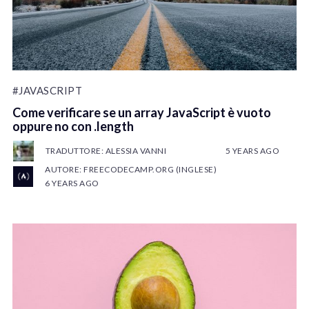
#JAVASCRIPT
Come verificare se un array JavaScript è vuoto
oppure no con .length
TRADUTTORE: ALESSIA VANNI
5 YEARS AGO
AUTORE: FREECODECAMP.ORG (INGLESE)
6 YEARS AGO