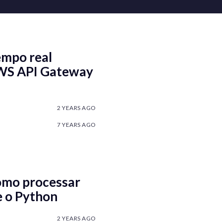
empo real
WS API Gateway
2 YEARS AGO
7 YEARS AGO
como processar
e o Python
2 YEARS AGO