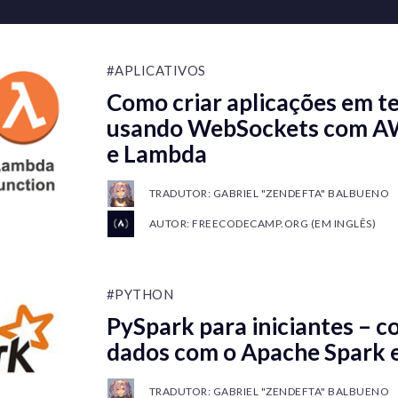
#APLICATIVOS
Como criar aplicações em t
usando WebSockets com A
e Lambda
TRADUTOR: GABRIEL "ZENDEFTA" BALBUENO
AUTOR: FREECODECAMP.ORG (EM INGLÊS)
#PYTHON
PySpark para iniciantes – 
dados com o Apache Spark 
TRADUTOR: GABRIEL "ZENDEFTA" BALBUENO