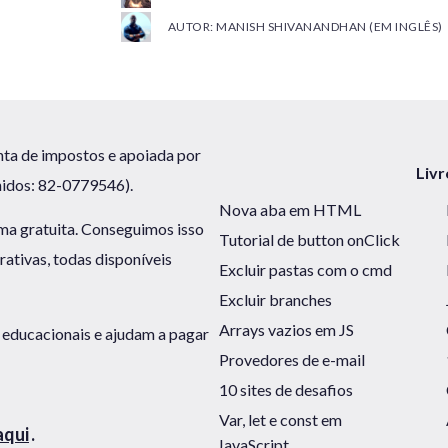
AUTOR: MANISH SHIVANANDHAN (EM INGLÊS)
ta de impostos e apoiada por
Livr
nidos: 82-0779546).
Nova aba em HTML
ma gratuita. Conseguimos isso
Tutorial de button onClick
rativas, todas disponíveis
Excluir pastas com o cmd
Excluir branches
Arrays vazios em JS
 educacionais e ajudam a pagar
Provedores de e-mail
10 sites de desafios
Var, let e const em
aqui
.
JavaScript