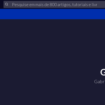
G
Gabri