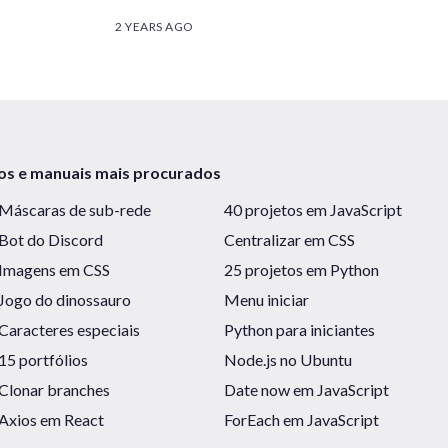
2 YEARS AGO
os e manuais mais procurados
Máscaras de sub-rede
40 projetos em JavaScript
Bot do Discord
Centralizar em CSS
Imagens em CSS
25 projetos em Python
Jogo do dinossauro
Menu iniciar
Caracteres especiais
Python para iniciantes
15 portfólios
Node.js no Ubuntu
Clonar branches
Date now em JavaScript
Axios em React
ForEach em JavaScript