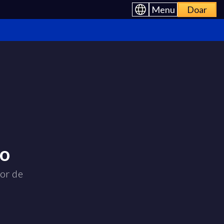
Menu
Doar
no
dor de