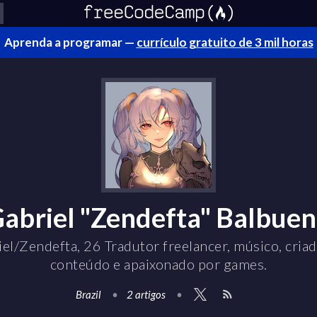
Aprenda a programar —
currículo gratuito de 3 mil horas
abriel "Zendefta" Balbue
el/Zendefta, 26 Tradutor freelancer, músico, cria
conteúdo e apaixonado por games.
Brazil
•
2 artigos
•