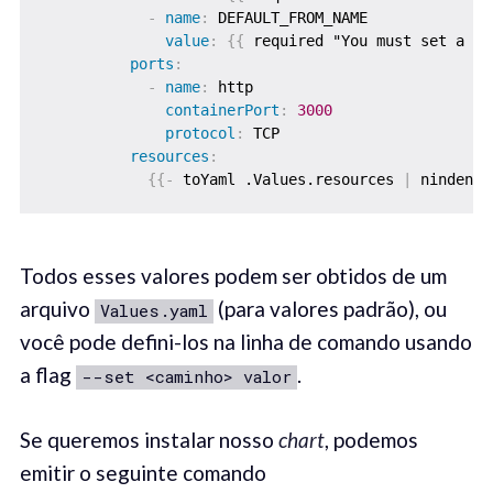
-
name
:
 DEFAULT_FROM_NAME

value
:
{
{
 required "You must set a de
ports
:
-
name
:
 http

containerPort
:
3000
protocol
:
 TCP

resources
:
{
{
-
 toYaml .Values.resources 
|
 nindent 
Todos esses valores podem ser obtidos de um
arquivo
(para valores padrão), ou
Values.yaml
você pode defini-los na linha de comando usando
a flag
.
--set <caminho> valor
Se queremos instalar nosso
chart
, podemos
emitir o seguinte comando