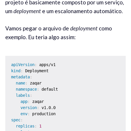
projeto é basicamente composto por um serviço,
um
deployment
e um escalonamento automático.
Vamos pegar o arquivo de
deployment
como
exemplo. Eu teria algo assim:
apiVersion
:
kind
:
metadata
:
name
:
 zaqar

namespace
:
 default

labels
:
app
:
 zaqar

version
:
 v1.0.0

env
:
spec
:
replicas
:
1