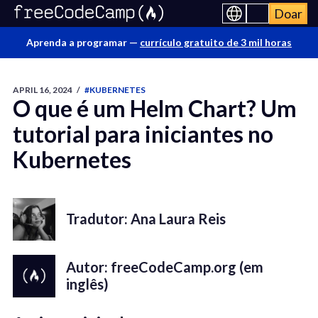
Doar
Aprenda a programar —
currículo gratuito de 3 mil horas
APRIL 16, 2024
/
#KUBERNETES
O que é um Helm Chart? Um
tutorial para iniciantes no
Kubernetes
Tradutor: Ana Laura Reis
Autor: freeCodeCamp.org (em
inglês)