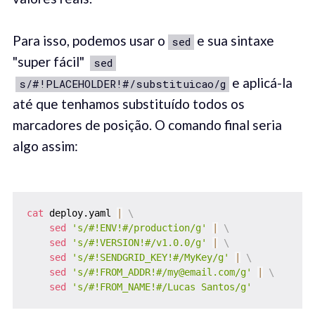
Para isso, podemos usar o
e sua sintaxe
sed
"super fácil"
sed
e aplicá-la
s/#!PLACEHOLDER!#/substituicao/g
até que tenhamos substituído todos os
marcadores de posição. O comando final seria
algo assim:
cat
 deploy.yaml 
|
\
sed
's/#!ENV!#/production/g'
|
\
sed
's/#!VERSION!#/v1.0.0/g'
|
\
sed
's/#!SENDGRID_KEY!#/MyKey/g'
|
\
sed
's/#!FROM_ADDR!#/my@email.com/g'
|
\
sed
's/#!FROM_NAME!#/Lucas Santos/g'