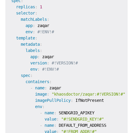
spec
:
replicas
:
1
selector
:
matchLabels
:
app
:
 zaqar

env
:
#!ENV!#
template
:
metadata
:
labels
:
app
:
 zaqar

version
:
#!VERSION!#
env
:
#!ENV!#
spec
:
containers
:
-
name
:
 zaqar

image
:
"khaosdoctor/zaqar:#!VERSION!#"
imagePullPolicy
:
 IfNotPresent

env
:
-
name
:
 SENDGRID_APIKEY

value
:
"#!SENDGRID_KEY!#"
-
name
:
 DEFAULT_FROM_ADDRESS

value
:
"#!FROM_ADDR!#"