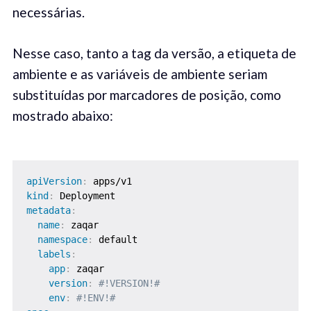
necessárias.
Nesse caso, tanto a tag da versão, a etiqueta de
ambiente e as variáveis de ambiente seriam
substituídas por marcadores de posição, como
mostrado abaixo:
apiVersion
:
kind
:
metadata
:
name
:
 zaqar

namespace
:
 default

labels
:
app
:
 zaqar

version
:
#!VERSION!#
env
:
#!ENV!#