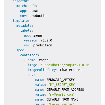
selector
:
matchLabels
:
app
:
 zaqar

env
:
 production

template
:
metadata
:
labels
:
app
:
 zaqar

version
:
 v1.0.0

env
:
 production

spec
:
containers
:
-
name
:
 zaqar

image
:
"khaosdoctor/zaqar:v1.0.0"
imagePullPolicy
:
 IfNotPresent

env
:
-
name
:
 SENDGRID_APIKEY

value
:
"MY_SECRET_KEY"
-
name
:
 DEFAULT_FROM_ADDRESS

value
:
"my@email.com"
-
name
:
 DEFAULT_FROM_NAME

value
:
"Lucas Santos"