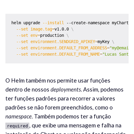
helm upgrade 
--install
 --create-namespace myChart .
--set
image.tag
=
v1.0.0 
\
--set
env
=
production 
\
--set
environment.SENDGRID_APIKEY
=
myKey 
\
--set
environment.DEFAULT_FROM_ADDRESS
=
"my@email.
--set
environment.DEFAULT_FROM_NAME
=
"Lucas Santos
O Helm também nos permite usar funções
dentro de nossos
deployments
. Assim, podemos
ter funções padrões para recorrer a valores
padrões se não forem preenchidos, como o
namespace
. Também podemos ter a função
, que exibe uma mensagem e falha na
required