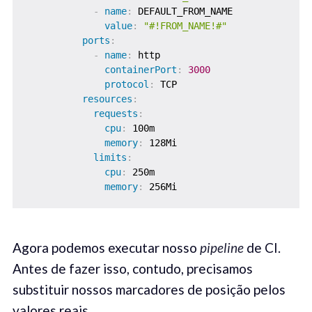
-
name
:
 DEFAULT_FROM_NAME

value
:
"#!FROM_NAME!#"
ports
:
-
name
:
 http

containerPort
:
3000
protocol
:
 TCP

resources
:
requests
:
cpu
:
 100m

memory
:
 128Mi

limits
:
cpu
:
 250m

memory
:
 256Mi
Agora podemos executar nosso
pipeline
de CI.
Antes de fazer isso, contudo, precisamos
substituir nossos marcadores de posição pelos
valores reais.