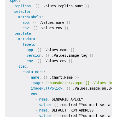
spec
:
replicas
:
{
{
 .Values.replicaCount 
}
}
selector
:
matchLabels
:
app
:
{
{
 .Values.name 
}
}
env
:
{
{
 .Values.env 
}
}
template
:
metadata
:
labels
:
app
:
{
{
 .Values.name 
}
}
version
:
{
{
 .Values.image.tag 
}
}
env
:
{
{
 .Values.env 
}
}
spec
:
containers
:
-
name
:
{
{
 .Chart.Name 
}
}
image
:
"khaosdoctor/zaqar:{{ .Values.imag
imagePullPolicy
:
{
{
 .Values.image.pullPol
env
:
-
name
:
 SENDGRID_APIKEY

value
:
{
{
 required "You must set a va
-
name
:
 DEFAULT_FROM_ADDRESS

value
:
{
{
 required "You must set a de