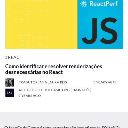
#REACT
Como identificar e resolver renderizações
desnecessárias no React
TRADUTOR: ANA LAURA REIS
3 YEARS AGO
AUTOR: FREECODECAMP.ORG (EM INGLÊS)
7 YEARS AGO
O freeCodeCamp é uma organização beneficente 501(c)(3),