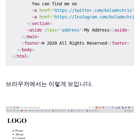
        You can find me on

<
a
href
=
"
https://twitter.com/koladechris
"
>
T
<
a
href
=
"
https://Instagram.com/koladechris
"
</
section
>
<
aside
class
=
"
address
"
>
My Address
</
aside
>
</
main
>
<
footer
>
© 2020 All Rights Reserved
</
footer
>
</
body
>
</
html
>
브라우저에서는 이렇게 보입니다.