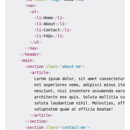
<
nav
>
<
ul
>
<
li
>
Home
</
li
>
<
li
>
About
</
li
>
<
li
>
Contact
</
li
>
<
li
>
FAQs
</
li
>
</
ul
>
</
nav
>
</
header
>
<
main
>
<
section
class
=
"
about-me
"
>
<
article
>
          Lorem ipsum dolor, sit amet consectetur a
          est asperiores nemo, adipisci minus itaqu
          nesciunt, nisi inventore assumenda earum 
          architecto eos quis. Soluta mollitia cupi
          soluta laudantium nihil. Molestias, offic
          voluptatem quam at officia beatae!

</
article
>
</
section
>
<
section
class
=
"
contact-me
"
>