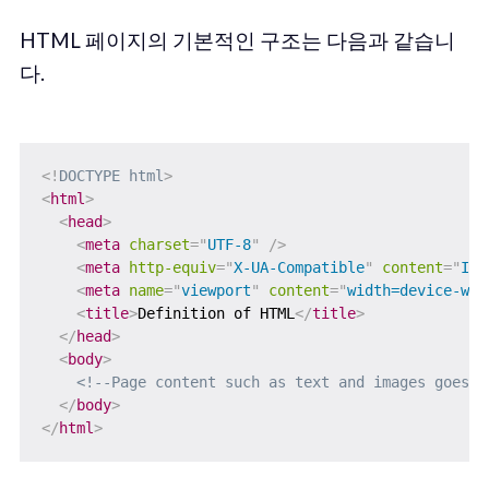
HTML 페이지의 기본적인 구조는 다음과 같습니
다.
<!
DOCTYPE
html
>
<
html
>
<
head
>
<
meta
charset
=
"
UTF-8
"
/>
<
meta
http-equiv
=
"
X-UA-Compatible
"
content
=
"
IE=
<
meta
name
=
"
viewport
"
content
=
"
width=device-wid
<
title
>
Definition of HTML
</
title
>
</
head
>
<
body
>
<!--Page content such as text and images goes i
</
body
>
</
html
>