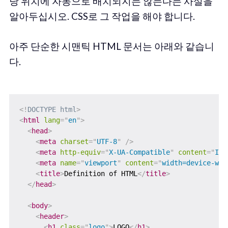
당 위치에 자동으로 배치되지는 않는다는 사실을
알아두십시오. CSS로 그 작업을 해야 합니다.
아주 단순한 시맨틱 HTML 문서는 아래와 같습니
다.
<!
DOCTYPE
html
>
<
html
lang
=
"
en
"
>
<
head
>
<
meta
charset
=
"
UTF-8
"
/>
<
meta
http-equiv
=
"
X-UA-Compatible
"
content
=
"
IE=
<
meta
name
=
"
viewport
"
content
=
"
width=device-wid
<
title
>
Definition of HTML
</
title
>
</
head
>
<
body
>
<
header
>
<
h1
class
=
"
logo
"
>
LOGO
</
h1
>