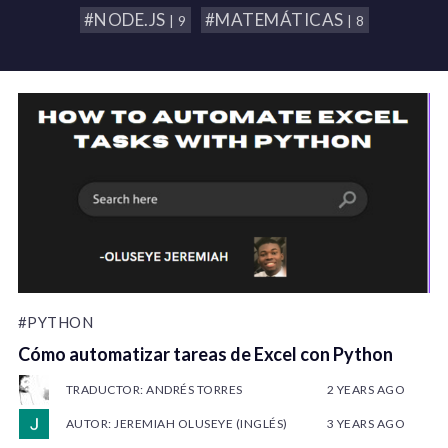
#NODE.JS
#MATEMÁTICAS
| 9
| 8
#PYTHON
Cómo automatizar tareas de Excel con Python
TRADUCTOR: ANDRÉS TORRES
2 YEARS AGO
AUTOR: JEREMIAH OLUSEYE (INGLÉS)
3 YEARS AGO