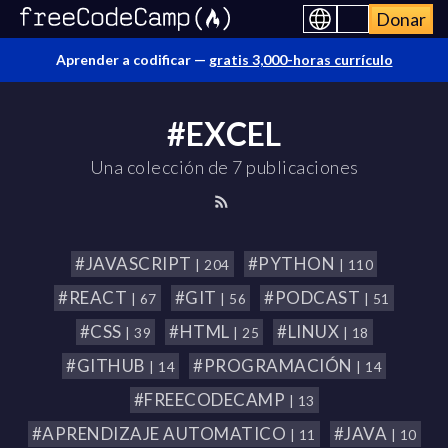
Donar
Aprender a codificar —
gratis 3,000-horas currículo
#EXCEL
Una colección de 7 publicaciones
#JAVASCRIPT
#PYTHON
| 204
| 110
#REACT
#GIT
#PODCAST
| 67
| 56
| 51
#CSS
#HTML
#LINUX
| 39
| 25
| 18
#GITHUB
#PROGRAMACIÓN
| 14
| 14
#FREECODECAMP
| 13
#APRENDIZAJE AUTOMATICO
#JAVA
| 11
| 10