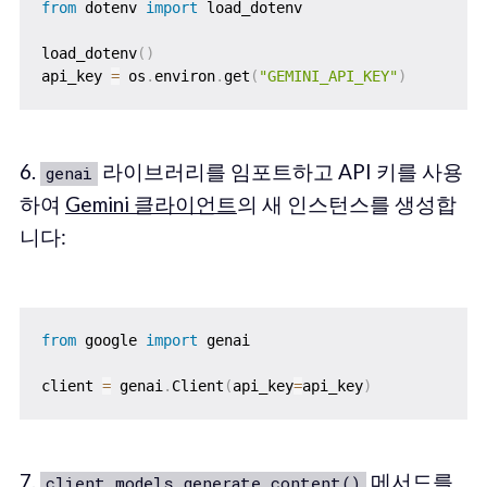
from
 dotenv 
import
 load_dotenv

load_dotenv
(
)
api_key 
=
 os
.
environ
.
get
(
"GEMINI_API_KEY"
)
6.
라이브러리를 임포트하고 API 키를 사용
genai
하여
Gemini 클라이언트
의 새 인스턴스를 생성합
니다:
from
 google 
import
 genai

client 
=
 genai
.
Client
(
api_key
=
api_key
)
7.
메서드를
client.models.generate_content()