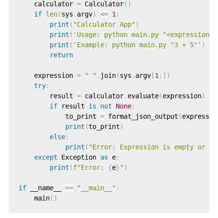
    calculator 
=
 Calculator
(
)
if
len
(
sys
.
argv
)
<=
1
:
print
(
"Calculator App"
)
print
(
'Usage: python main.py "<expression>"
print
(
'Example: python main.py "3 + 5"'
)
return
    expression 
=
" "
.
join
(
sys
.
argv
[
1
:
]
)
try
:
        result 
=
 calculator
.
evaluate
(
expression
)
if
 result 
is
not
None
:
            to_print 
=
 format_json_output
(
expressio
print
(
to_print
)
else
:
print
(
"Error: Expression is empty or co
except
 Exception 
as
 e
:
print
(
f"Error: 
{
e
}
"
)
if
 __name__ 
==
"__main__"
:
    main
(
)