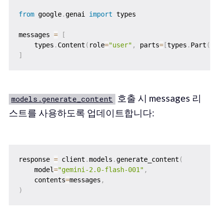
from
 google
.
genai 
import
 types

messages 
=
[
    types
.
Content
(
role
=
"user"
,
 parts
=
[
types
.
Part
(
te
]
호출 시 messages 리
models.generate_content
스트를 사용하도록 업데이트합니다:
response 
=
 client
.
models
.
generate_content
(
    model
=
"gemini-2.0-flash-001"
,
    contents
=
messages
,
)