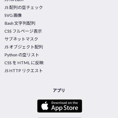
JS 配列の空チェック
SVG 画像
Bash 文字列配列
CSS フルページ表示
サブネットマスク
JS オブジェクト配列
Python の空リスト
CSS を HTML に反映
JS HTTP リクエスト
アプリ