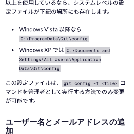
以上を使用しているなら、システムレベルの設
定ファイルが下記の場所にも存在します。
Windows Vista 以降なら
C:\ProgramData\Git\config
Windows XP では
C:\Documents and
Settings\All Users\Application
Data\Git\config
この設定ファイルは、
コ
git config -f <file>
マンドを管理者として実行する方法でのみ変更
が可能です。
ユーザー名とメールアドレスの追
加