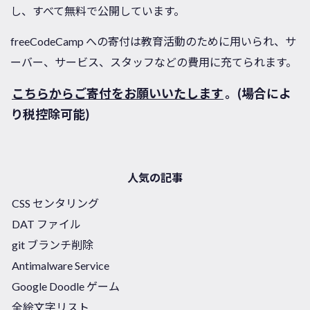
し、すべて無料で公開しています。
freeCodeCamp への寄付は教育活動のために用いられ、サ
ーバー、サービス、スタッフなどの費用に充てられます。
こちらからご寄付をお願いいたします
。(場合によ
り税控除可能)
人気の記事
CSS センタリング
DAT ファイル
git ブランチ削除
Antimalware Service
Google Doodle ゲーム
全絵文字リスト