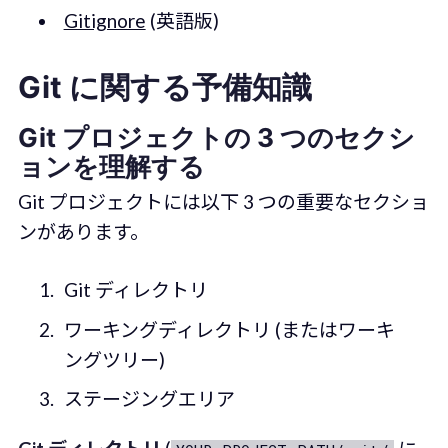
Gitignore
(英語版)
Git に関する予備知識
Git プロジェクトの 3 つのセクシ
ョンを理解する
Git プロジェクトには以下 3 つの重要なセクショ
ンがあります。
Git ディレクトリ
ワーキングディレクトリ (またはワーキ
ングツリー)
ステージングエリア