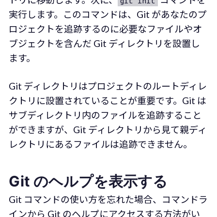
git init
実行します。このコマンドは、Git があなたのプ
ロジェクトを追跡するのに必要なファイルやオ
ブジェクトを含んだ Git ディレクトリを設置し
ます。
Git ディレクトリはプロジェクトのルートディレ
クトリに設置されていることが重要です。Git は
サブディレクトリ内のファイルを追跡すること
ができますが、Git ディレクトリから見て親ディ
レクトリにあるファイルは追跡できません。
Git のヘルプを表示する
Git コマンドの使い方を忘れた場合、コマンドラ
インから Git のヘルプにアクセスする方法がい