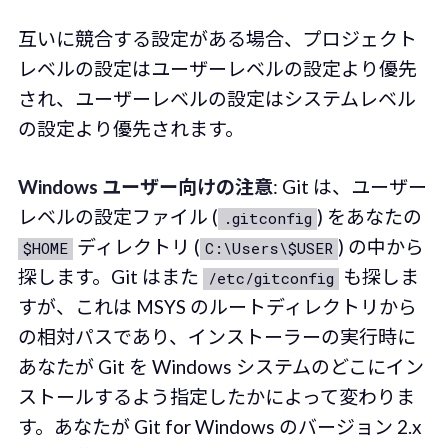
互いに競合する設定がある場合、プロジェクト
レベルの設定はユーザーレベルの設定より優先
され、ユーザーレベルの設定はシステムレベル
の設定より優先されます。
Windows ユーザー向けの注意
: Git は、ユーザー
レベルの設定ファイル (
) をあなたの
.gitconfig
ディレクトリ (
) の中から
$HOME
C:\Users\$USER
探します。Git はまた
も探しま
/etc/gitconfig
すが、これは MSYS のルートディレクトリから
の相対パスであり、インストーラーの実行時に
あなたが Git を Windows システムのどこにイン
ストールするよう指定したかによって変わりま
す。あなたが Git for Windows のバージョン 2.x