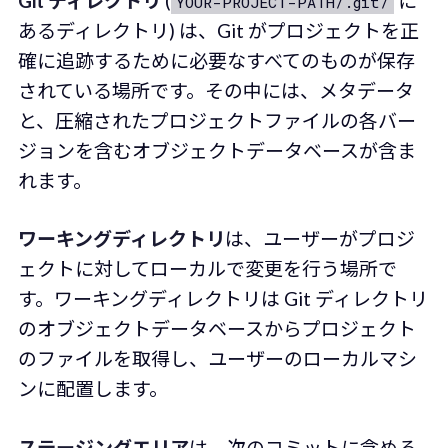
Git ディレクトリ
(
に
YOUR-PROJECT-PATH/.git/
あるディレクトリ) は、Git がプロジェクトを正
確に追跡するために必要なすべてのものが保存
されている場所です。その中には、メタデータ
と、圧縮されたプロジェクトファイルの各バー
ジョンを含むオブジェクトデータベースが含ま
れます。
ワーキングディレクトリ
は、ユーザーがプロジ
ェクトに対してローカルで変更を行う場所で
す。ワーキングディレクトリは Git ディレクトリ
のオブジェクトデータベースからプロジェクト
のファイルを取得し、ユーザーのローカルマシ
ンに配置します。
ステージングエリア
は、次のコミットに含める