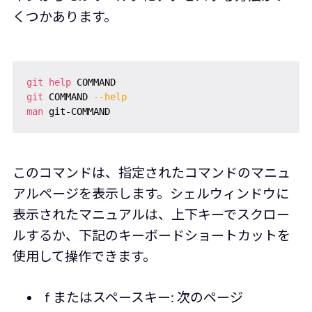
くつかあります。
git
help
git
 COMMAND 
--help
man
このコマンドは、指定されたコマンドのマニュ
アルページを表示します。シェルウィンドウに
表示されたマニュアルは、上下キーでスクロー
ルするか、下記のキーボードショートカットを
使用して操作できます。
f またはスペースキー: 次のページ