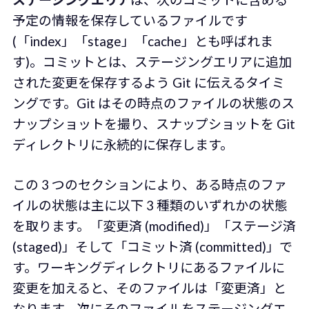
予定の情報を保存しているファイルです
(「index」「stage」「cache」とも呼ばれま
す)。コミットとは、ステージングエリアに追加
された変更を保存するよう Git に伝えるタイミ
ングです。Git はその時点のファイルの状態のス
ナップショットを撮り、スナップショットを Git
ディレクトリに永続的に保存します。
この 3 つのセクションにより、ある時点のファ
イルの状態は主に以下 3 種類のいずれかの状態
を取ります。「変更済 (modified)」「ステージ済
(staged)」そして「コミット済 (committed)」で
す。ワーキングディレクトリにあるファイルに
変更を加えると、そのファイルは「変更済」と
なります。次にそのファイルをステージングエ