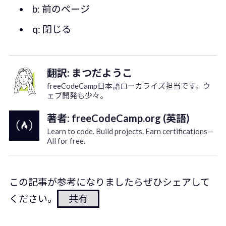
b: 前のページ
q: 閉じる
翻訳: まつだようこ
freeCodeCamp日本語ローカライズ担当です。ウ
ェブ開発も少々。
著者: freeCodeCamp.org (英語)
Learn to code. Build projects. Earn certifications—
All for free.
この記事が参考になりましたらぜひシェアして
ください。
共有