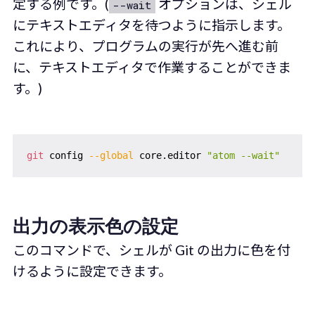
定する例です。(
オプションは、シェル
--wait
にテキストエディタを待つように指示します。
これにより、プログラムの実行が先へ進む前
に、テキストエディタで作業することができま
す。)
git
 config 
--global
 core.editor 
"atom --wait"
出力の表示色の設定
このコマンドで、シェルが Git の出力に色を付
けるように設定できます。