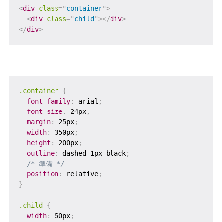
<
div
class
=
"
container
"
>
<
div
class
=
"
child
"
>
</
div
>
</
div
>
.container
{
font-family
:
 arial
;
font-size
:
 24px
;
margin
:
 25px
;
width
:
 350px
;
height
:
 200px
;
outline
:
 dashed 1px black
;
/* 準備 */
position
:
 relative
;
}
.child
{
width
:
 50px
;