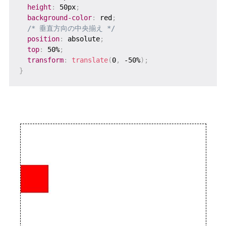
height
:
 50px
;
background-color
:
 red
;
/* 垂直方向の中央揃え */
position
:
 absolute
;
top
:
 50%
;
transform
:
translate
(
0
,
 -50%
)
;
}