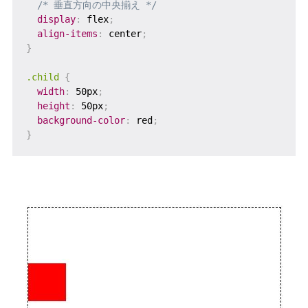
/* 垂直方向の中央揃え */
display
:
 flex
;
align-items
:
 center
;
}
.child
{
width
:
 50px
;
height
:
 50px
;
background-color
:
 red
;
}