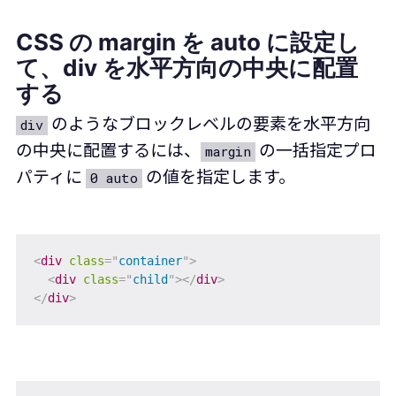
CSS の margin を auto に設定し
て、div を水平方向の中央に配置
する
のようなブロックレベルの要素を水平方向
div
の中央に配置するには、
の一括指定プロ
margin
パティに
の値を指定します。
0 auto
<
div
class
=
"
container
"
>
<
div
class
=
"
child
"
>
</
div
>
</
div
>