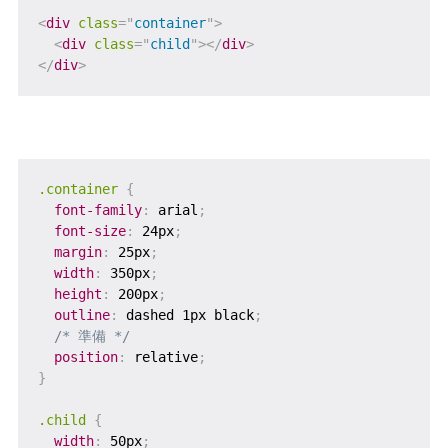
<
div
class
=
"
container
"
>
<
div
class
=
"
child
"
>
</
div
>
</
div
>
.container
{
font-family
:
 arial
;
font-size
:
 24px
;
margin
:
 25px
;
width
:
 350px
;
height
:
 200px
;
outline
:
 dashed 1px black
;
/* 準備 */
position
:
 relative
;
}
.child
{
width
:
 50px
;