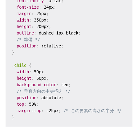
font-family
:
 arial
;
font-size
:
 24px
;
margin
:
 25px
;
width
:
 350px
;
height
:
 200px
;
outline
:
 dashed 1px black
;
/* 準備 */
position
:
 relative
;
}
.child
{
width
:
 50px
;
height
:
 50px
;
background-color
:
 red
;
/* 垂直方向の中央揃え */
position
:
 absolute
;
top
:
 50%
;
margin-top
:
 -25px
;
/* この要素の高さの半分 */
}