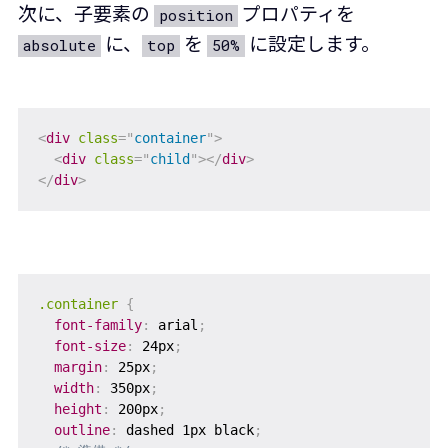
次に、子要素の
プロパティを
position
に、
を
に設定します。
absolute
top
50%
<
div
class
=
"
container
"
>
<
div
class
=
"
child
"
>
</
div
>
</
div
>
.container
{
font-family
:
 arial
;
font-size
:
 24px
;
margin
:
 25px
;
width
:
 350px
;
height
:
 200px
;
outline
:
 dashed 1px black
;