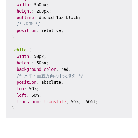
width
:
 350px
;
height
:
 200px
;
outline
:
 dashed 1px black
;
/* 準備 */
position
:
 relative
;
}
.child
{
width
:
 50px
;
height
:
 50px
;
background-color
:
 red
;
/* 水平・垂直方向の中央揃え */
position
:
 absolute
;
top
:
 50%
;
left
:
 50%
;
transform
:
translate
(
-50%
,
 -50%
)
;
}