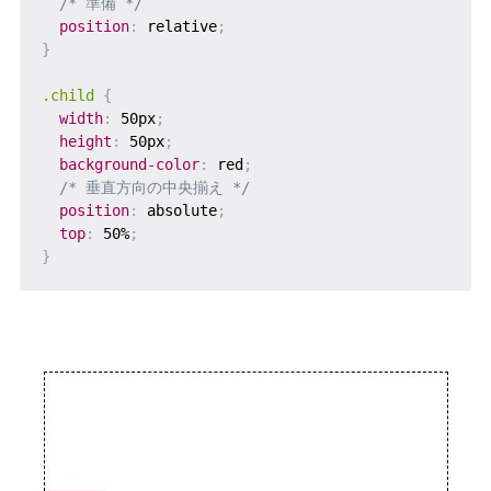
/* 準備 */
position
:
 relative
;
}
.child
{
width
:
 50px
;
height
:
 50px
;
background-color
:
 red
;
/* 垂直方向の中央揃え */
position
:
 absolute
;
top
:
 50%
;
}