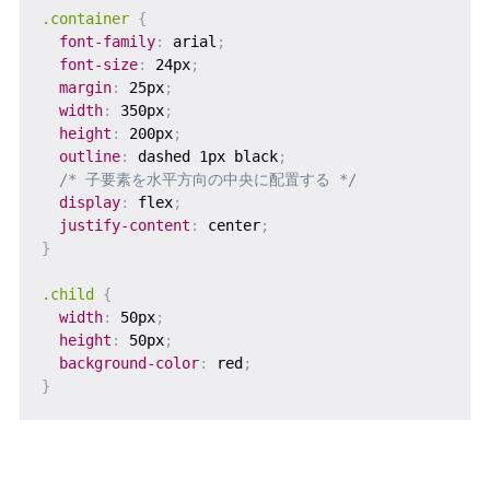
.container
{
font-family
:
 arial
;
font-size
:
 24px
;
margin
:
 25px
;
width
:
 350px
;
height
:
 200px
;
outline
:
 dashed 1px black
;
/* 子要素を水平方向の中央に配置する */
display
:
 flex
;
justify-content
:
 center
;
}
.child
{
width
:
 50px
;
height
:
 50px
;
background-color
:
 red
;
}