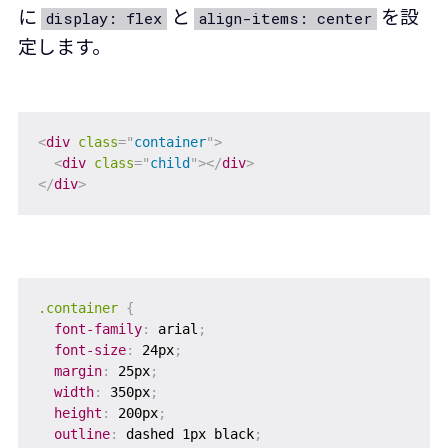
に
と
を設
display: flex
align-items: center
定します。
<
div
class
=
"
container
"
>
<
div
class
=
"
child
"
>
</
div
>
</
div
>
.container
{
font-family
:
 arial
;
font-size
:
 24px
;
margin
:
 25px
;
width
:
 350px
;
height
:
 200px
;
outline
:
 dashed 1px black
;