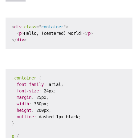
<
div
class
=
"
container
"
>
<
p
>
Hello, (centered) World!
</
p
>
</
div
>
.container
{
font-family
:
 arial
;
font-size
:
 24px
;
margin
:
 25px
;
width
:
 350px
;
height
:
 200px
;
outline
:
 dashed 1px black
;
}
p
{