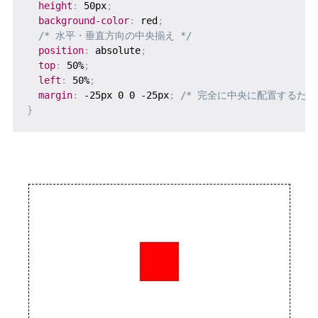
height
:
 50px
;
background-color
:
 red
;
/* 水平・垂直方向の中央揃え */
position
:
 absolute
;
top
:
 50%
;
left
:
 50%
;
margin
:
 -25px 0 0 -25px
;
/* 完全に中央に配置するため、
}