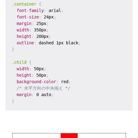
.container
{
font-family
:
 arial
;
font-size
:
 24px
;
margin
:
 25px
;
width
:
 350px
;
height
:
 200px
;
outline
:
 dashed 1px black
;
}
.child
{
width
:
 50px
;
height
:
 50px
;
background-color
:
 red
;
/* 水平方向の中央揃え */
margin
:
 0 auto
;
}