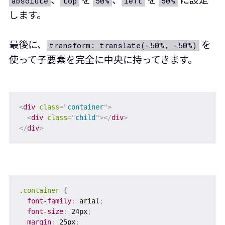
absolute
top
50%
left
50%
します。
最後に、
を
transform: translate(-50%, -50%)
使って子要素を完全に中央に持ってきます。
<
div
class
=
"
container
"
>
<
div
class
=
"
child
"
>
</
div
>
</
div
>
.container
{
font-family
:
 arial
;
font-size
:
 24px
;
margin
:
 25px
;