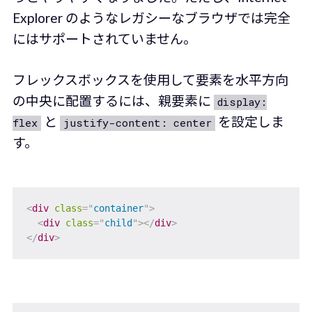
Explorer のようなレガシーなブラウザでは完全
にはサポートされていません。
フレックスボックスを使用して要素を水平方向
の中央に配置するには、親要素に
display:
と
を設定しま
flex
justify-content: center
す。
<
div
class
=
"
container
"
>
<
div
class
=
"
child
"
>
</
div
>
</
div
>