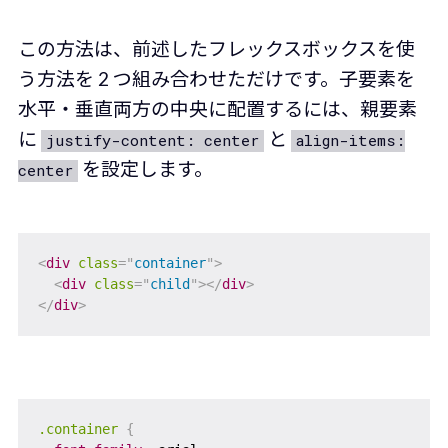
この方法は、前述したフレックスボックスを使
う方法を 2 つ組み合わせただけです。子要素を
水平・垂直両方の中央に配置するには、親要素
に
と
justify-content: center
align-items:
を設定します。
center
<
div
class
=
"
container
"
>
<
div
class
=
"
child
"
>
</
div
>
</
div
>
.container
{