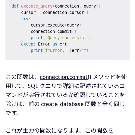
def
execute_query
(
connection
,
 query
)
:
    cursor 
=
 connection
.
cursor
(
)
try
:
        cursor
.
execute
(
query
)
        connection
.
commit
(
)
print
(
"Query successful"
)
except
 Error 
as
 err
:
print
(
f"Error: '
{
err
}
'"
)
この関数は、
connection.commit()
メソッドを使
用して、SQL クエリで詳細に記述されているコ
マンドが実行されているか確認していることを
除けば、前の create_database 関数と全く同じ
です。
これが主力の関数になります。この関数を