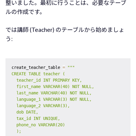
整いました。最初に行うことは、必要なテーブ
ルの作成です。
では講師 (Teacher) のテーブルから始めましょ
う:
create_teacher_table 
=
"""

CREATE TABLE teacher (

  teacher_id INT PRIMARY KEY,

  first_name VARCHAR(40) NOT NULL,

  last_name VARCHAR(40) NOT NULL,

  language_1 VARCHAR(3) NOT NULL,

  language_2 VARCHAR(3),

  dob DATE,

  tax_id INT UNIQUE,

  phone_no VARCHAR(20)

  );
