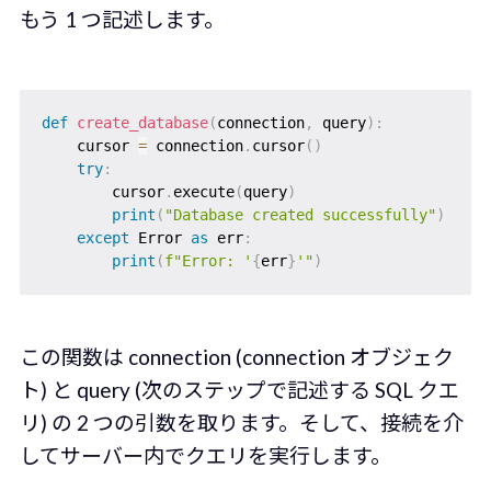
もう 1 つ記述します。
def
create_database
(
connection
,
 query
)
:
    cursor 
=
 connection
.
cursor
(
)
try
:
        cursor
.
execute
(
query
)
print
(
"Database created successfully"
)
except
 Error 
as
 err
:
print
(
f"Error: '
{
err
}
'"
)
この関数は connection (connection オブジェク
ト) と query (次のステップで記述する SQL クエ
リ) の 2 つの引数を取ります。そして、接続を介
してサーバー内でクエリを実行します。