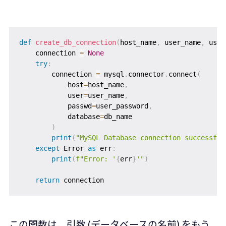
def
create_db_connection
(
host_name
,
 user_name
,
 user
    connection 
=
None
try
:
        connection 
=
 mysql
.
connector
.
connect
(
            host
=
host_name
,
            user
=
user_name
,
            passwd
=
user_password
,
            database
=
db_name

)
print
(
"MySQL Database connection successful
except
 Error 
as
 err
:
print
(
f"Error: '
{
err
}
'"
)
return
この関数は、引数 (データベースの名前) をもう