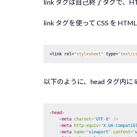
link タグは自己終了タグで、H
link タグを使って CSS を HT
<link rel=
"stylesheet"
 type=
"text/c
以下のように、head タグ内に 
<
head
>
<
meta
charset
=
"
UTF-8
"
/>
<
meta
http-equiv
=
"
X-UA-Compatib
<
meta
name
=
"
viewport
"
content
=
"