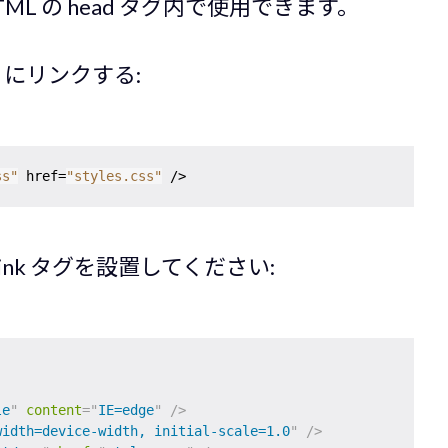
TML の head タグ内で使用できます。
ML にリンクする:
ss"
 href=
"styles.css"
link タグを設置してください:
le
"
content
=
"
IE=edge
"
/>
width=device-width, initial-scale=1.0
"
/>