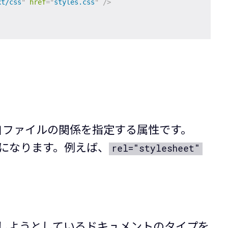
xt/css
"
href
=
"
styles.css
"
/>
自ファイルの関係を指定する属性です。
になります。例えば、
rel="stylesheet"
クしようとしているドキュメントのタイプを