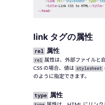
<
link
rel
=
"
stylesheet
"
type
=
"
te
<
title
>
Link CSS to HTML
</
title
>
</
head
>
link タグの属性
属性
rel
属性は、外部ファイルと
rel
CSS の場合、値は
stylesheet
のように指定できます。
属性
type
属性は、HTML にリン
type