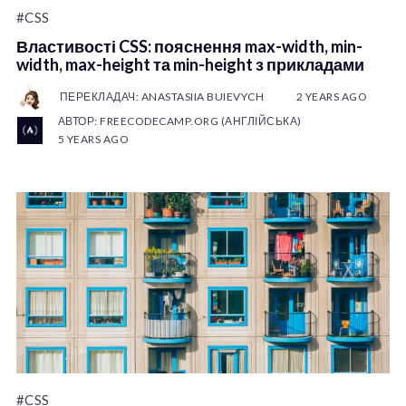
#CSS
Властивості CSS: пояснення max-width, min-
width, max-height та min-height з прикладами
ПЕРЕКЛАДАЧ: ANASTASIIA BUIEVYCH
2 YEARS AGO
АВТОР: FREECODECAMP.ORG (АНГЛІЙСЬКА)
5 YEARS AGO
#CSS