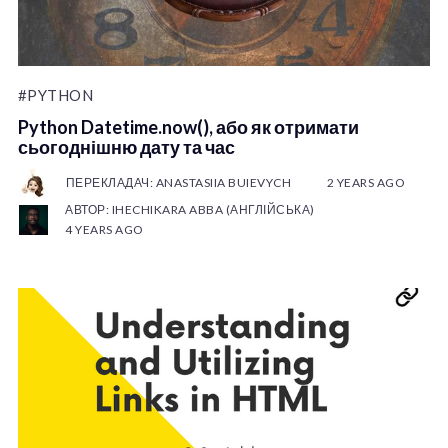
#PYTHON
Python Datetime.now(), або як отримати
сьогоднішню дату та час
ПЕРЕКЛАДАЧ: ANASTASIIA BUIEVYCH
2 YEARS AGO
АВТОР: IHECHIKARA ABBA (АНГЛІЙСЬКА)
4 YEARS AGO