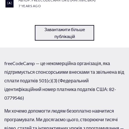
АВТОР: FREECODECAMP.ORG (АНГЛІЙСЬКА)
7 YEARS AGO
Завантажити більше
публікацій
freeCodeCamp — це некомерційна організація, яка
підтримується спонсорськими внесками та звільнена від
сплати податків 501(c)(3) (Федеральний
ідентифікаційний номер платника податків США: 82-
0779546)
Ми хочемо допомогти людям безоплатно навчитися
програмувати. Ми досягаємо цього, створюючи тисячі
відео, статей та інтерактивних уроків з програмування —