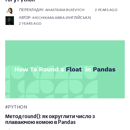
ПЕРЕКЛАДАЧ: ANASTASIIA BUIEVYCH
2 YEARS AGO
АВТОР: IHECHIKARA ABBA (АНГЛІЙСЬКА)
2 YEARS AGO
#PYTHON
Метод round(): як округлити число з
плаваючою комою в Pandas