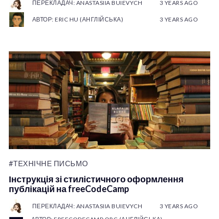
ПЕРЕКЛАДАЧ: ANASTASIIA BUIEVYCH
3 YEARS AGO
АВТОР: ERIC HU (АНГЛІЙСЬКА)
3 YEARS AGO
#ТЕХНІЧНЕ ПИСЬМО
Інструкція зі стилістичного оформлення
публікацій на freeCodeCamp
ПЕРЕКЛАДАЧ: ANASTASIIA BUIEVYCH
3 YEARS AGO