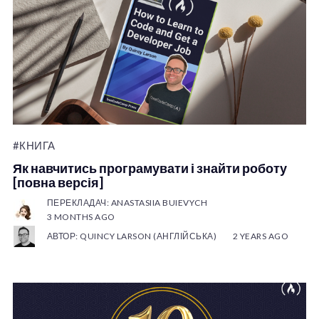
#КНИГА
Як навчитись програмувати і знайти роботу
[повна версія]
ПЕРЕКЛАДАЧ: ANASTASIIA BUIEVYCH
3 MONTHS AGO
АВТОР: QUINCY LARSON (АНГЛІЙСЬКА)
2 YEARS AGO