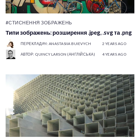
#СТИСНЕННЯ ЗОБРАЖЕНЬ
Типи зображень: розширення .jpeg, .svg та .png
ПЕРЕКЛАДАЧ: ANASTASIIA BUIEVYCH
2 YEARS AGO
АВТОР: QUINCY LARSON (АНГЛІЙСЬКА)
4 YEARS AGO