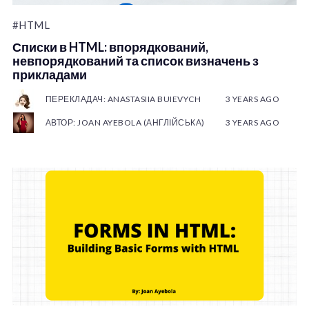
#HTML
Списки в HTML: впорядкований,
невпорядкований та список визначень з
прикладами
ПЕРЕКЛАДАЧ: ANASTASIIA BUIEVYCH
3 YEARS AGO
АВТОР: JOAN AYEBOLA (АНГЛІЙСЬКА)
3 YEARS AGO