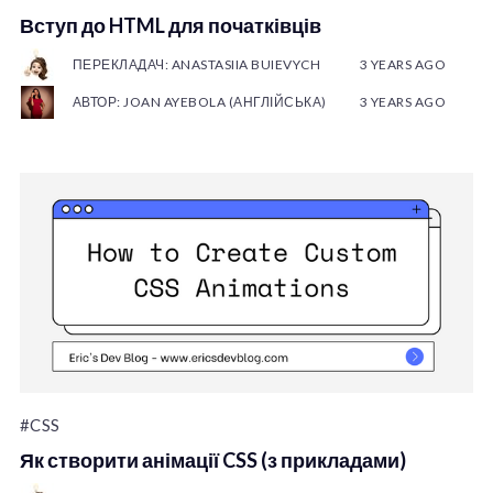
Вступ до HTML для початківців
ПЕРЕКЛАДАЧ: ANASTASIIA BUIEVYCH
3 YEARS AGO
АВТОР: JOAN AYEBOLA (АНГЛІЙСЬКА)
3 YEARS AGO
#CSS
Як створити анімації CSS (з прикладами)