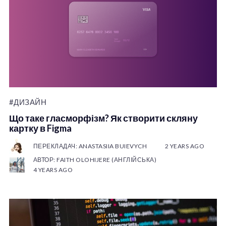
#ДИЗАЙН
Що таке гласморфізм? Як створити скляну
картку в Figma
ПЕРЕКЛАДАЧ: ANASTASIIA BUIEVYCH
2 YEARS AGO
АВТОР: FAITH OLOHIJERE (АНГЛІЙСЬКА)
4 YEARS AGO