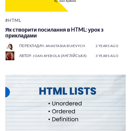
#HTML
Як створити посилання в HTML: урок з
прикладами
ПЕРЕКЛАДАЧ: ANASTASIIA BUIEVYCH
2 YEARS AGO
АВТОР: JOAN AYEBOLA (АНГЛІЙСЬКА)
3 YEARS AGO