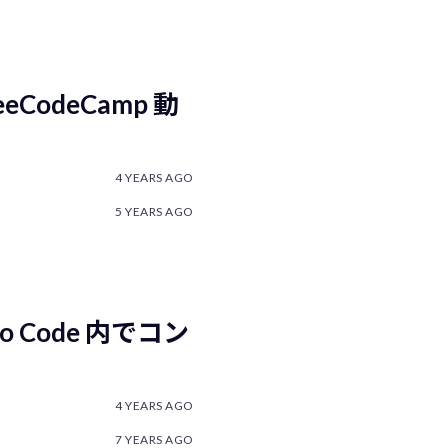
CodeCamp 動
4 YEARS AGO
5 YEARS AGO
dio Code 内でコン
4 YEARS AGO
7 YEARS AGO