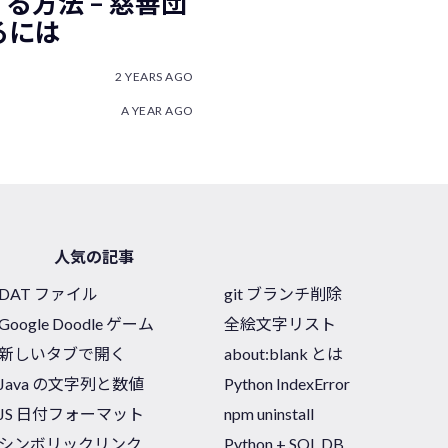
付する方法 – 慈善団
るには
2 YEARS AGO
A YEAR AGO
人気の記事
DAT ファイル
git ブランチ削除
Google Doodle ゲーム
全絵文字リスト
新しいタブで開く
about:blank とは
Java の文字列と数値
Python IndexError
JS 日付フォーマット
npm uninstall
シンボリックリンク
Python + SQL DB