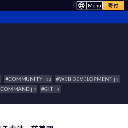
Menu
寄付
#COMMUNITY
#WEB DEVELOPMENT
1
| 10
| 9
#COMMAND
#GIT
| 4
| 4