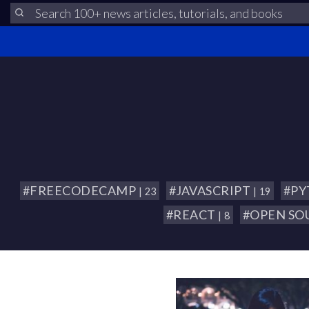
#FREECODECAMP
#JAVASCRIPT
#P
| 23
| 19
#REACT
#OPEN SO
| 8