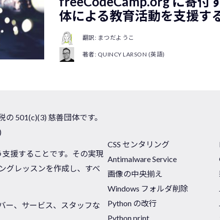
freeCodeCamp.org に寄
体による教育活動を支援す
翻訳: まつだようこ
著者: QUINCY LARSON (英語)
 501(c)(3) 慈善団体です。
)
CSS センタリング
う支援することです。その実現
Antimalware Service
ングレッスンを作成し、すべ
画像の中央揃え
Windows フォルダ削除
Python の改行
サーバー、サービス、スタッフな
Python print