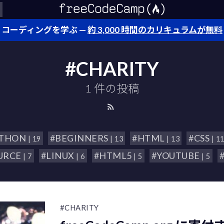
コーディングを学ぶ —
約 3,000 時間のカリキュラムが無料
#CHARITY
1 件の投稿
YTHON
#BEGINNERS
#HTML
#CSS
| 19
| 13
| 13
| 1
URCE
#LINUX
#HTML5
#YOUTUBE
| 7
| 6
| 5
| 5
#CHARITY