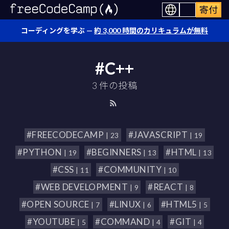
寄付
コーディングを学ぶ —
約 3,000 時間のカリキュラムが無料
#C++
3 件の投稿
#FREECODECAMP
#JAVASCRIPT
| 23
| 19
#PYTHON
#BEGINNERS
#HTML
| 19
| 13
| 13
#CSS
#COMMUNITY
| 11
| 10
#WEB DEVELOPMENT
#REACT
| 9
| 8
#OPEN SOURCE
#LINUX
#HTML5
| 7
| 6
| 5
#YOUTUBE
#COMMAND
#GIT
| 5
| 4
| 4