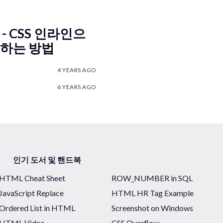
 CSS 인라인으
설정하는 방법
4 YEARS AGO
6 YEARS AGO
인기 도서 및 핸드북
HTML Cheat Sheet
ROW_NUMBER in SQL
JavaScript Replace
HTML HR Tag Example
Ordered List in HTML
Screenshot on Windows
HTML Video
CSS Overflow