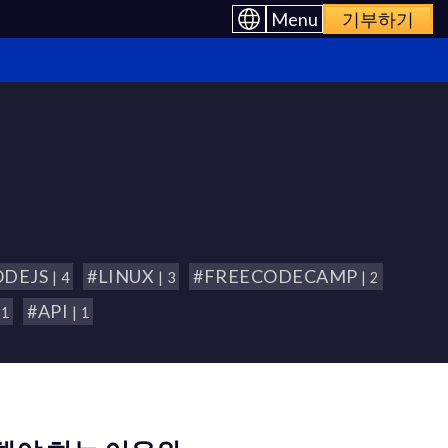
Menu
기부하기
ODEJS
#LINUX
#FREECODECAMP
| 4
| 3
| 2
#API
 1
| 1