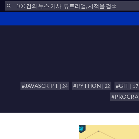
#JAVASCRIPT
#PYTHON
#GIT
| 24
| 22
| 17
#PROGR