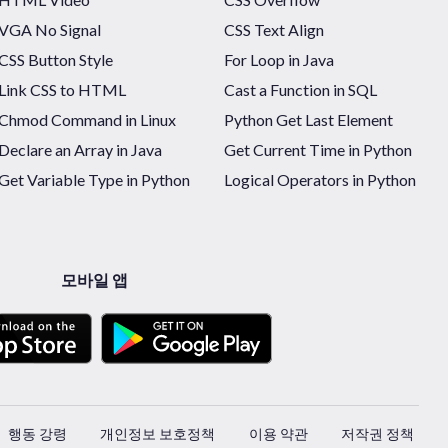
VGA No Signal
CSS Text Align
CSS Button Style
For Loop in Java
Link CSS to HTML
Cast a Function in SQL
Chmod Command in Linux
Python Get Last Element
Declare an Array in Java
Get Current Time in Python
Get Variable Type in Python
Logical Operators in Python
모바일 앱
행동 강령
개인정보 보호정책
이용 약관
저작권 정책