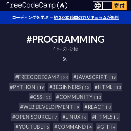
寄付
コーディングを学ぶ —
約 3,000 時間のカリキュラムが無料
#PROGRAMMING
4 件の投稿
#FREECODECAMP
#JAVASCRIPT
| 23
| 19
#PYTHON
#BEGINNERS
#HTML
| 19
| 13
| 13
#CSS
#COMMUNITY
| 11
| 10
#WEB DEVELOPMENT
#REACT
| 9
| 8
#OPEN SOURCE
#LINUX
#HTML5
| 7
| 6
| 5
#YOUTUBE
#COMMAND
#GIT
| 5
| 4
| 4